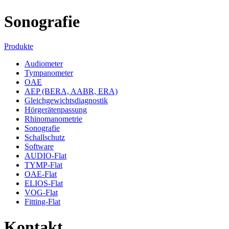
Sonografie
Produkte
Audiometer
Tympanometer
OAE
AEP (BERA, AABR, ERA)
Gleichgewichtsdiagnostik
Hörgerätenpassung
Rhinomanometrie
Sonografie
Schallschutz
Software
AUDIO-Flat
TYMP-Flat
OAE-Flat
ELIOS-Flat
VOG-Flat
Fitting-Flat
Kontakt